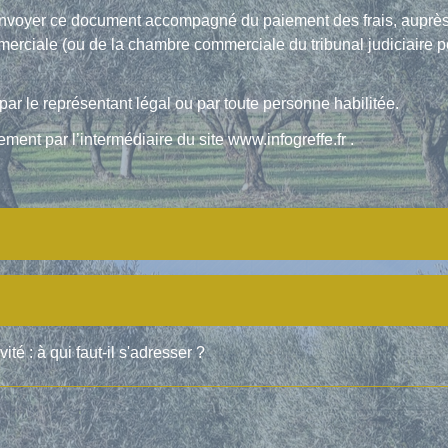
envoyer ce document accompagné du paiement des frais, auprès
merciale (ou de la chambre commerciale du tribunal judiciaire p
par le représentant légal ou par toute personne habilitée.
ment par l’intermédiaire du site www.infogreffe.fr .
ité : à qui faut-il s'adresser ?