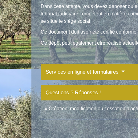
Dans cette attente, vous devez déposer ou 
tribunal judiciaire compétent en matière com
se situe le siège social.
Ce document doit avoir été certifié conforme 
Ce dépôt peut également être réalisé actuelle
Services en ligne et formulaires
Questions ? Réponses !
Création, modification ou cessation d'activ