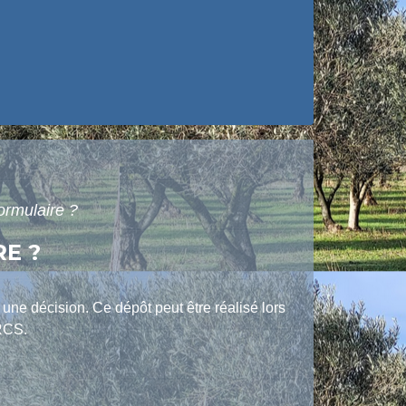
ormulaire ?
E ?
ne décision. Ce dépôt peut être réalisé lors
 RCS.