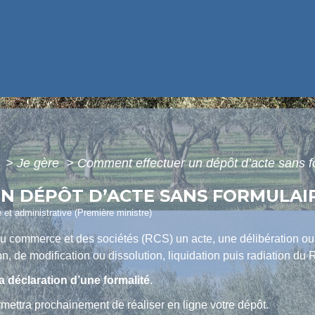
e
>
Je gère
>
Comment effectuer un dépôt d’acte sans f
N DÉPÔT D’ACTE SANS FORMULAIR
e et administrative (Première ministre)
 commerce et des sociétés (RCS) un acte, une délibération ou u
on, de modification ou dissolution, liquidation puis radiation du
a déclaration d’une formalité
.
rmettra prochainement de réaliser en ligne votre dépôt.