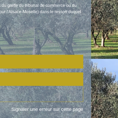
 du greffe du tribunal de commerce ou du
our l'Alsace-Moselle) dans le ressort duquel
Signaler une erreur sur cette page