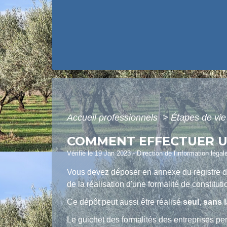
Accueil professionnels
>
Étapes de vi
COMMENT EFFECTUER U
Vérifié le 19 Jan 2023 - Direction de l'information légal
Vous devez déposer en annexe du registre du
de la réalisation d'
une formalité de constituti
Ce dépôt peut aussi être réalisé
seul
,
sans l
Le guichet des formalités des entreprises pe