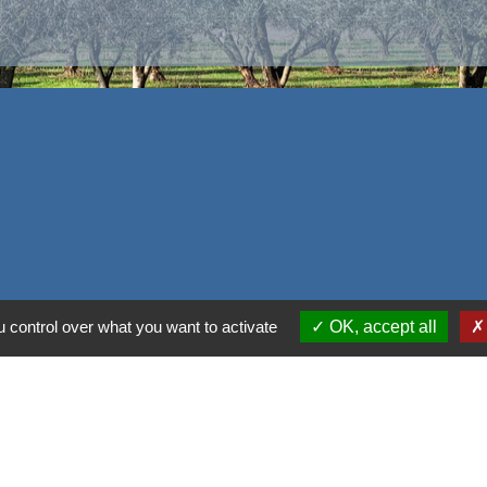
 control over what you want to activate
OK, accept all
alité
-
Accessibilité
-
Plan du site
-
Gestion des cookie