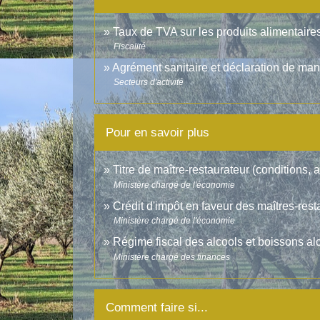
Taux de TVA sur les produits alimentaires
Fiscalité
Agrément sanitaire et déclaration de ma
Secteurs d'activité
Pour en savoir plus
Titre de maître-restaurateur (conditions, 
Ministère chargé de l'économie
Crédit d'impôt en faveur des maîtres-res
Ministère chargé de l'économie
Régime fiscal des alcools et boissons a
Ministère chargé des finances
Comment faire si...