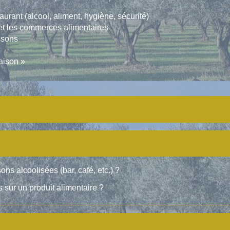
rant (alcool, aliment, hygiène, sécurité)
 et les commerces alimentaires
ssons
maison »
sons alcoolisées (bar, café, etc.) ?
 sur un produit alimentaire ?