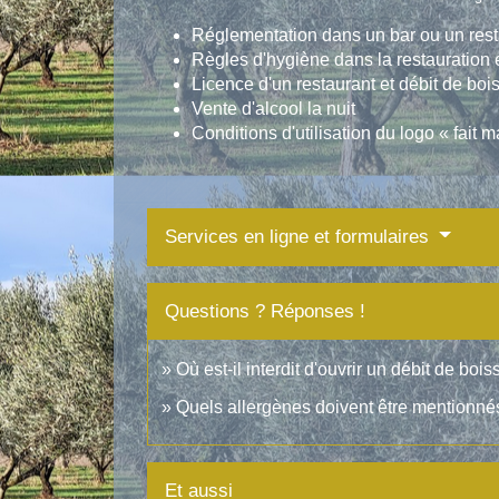
Réglementation dans un bar ou un restau
Règles d'hygiène dans la restauration
Licence d'un restaurant et débit de boi
Vente d'alcool la nuit
Conditions d'utilisation du logo « fait 
Services en ligne et formulaires
Questions ? Réponses !
Où est-il interdit d'ouvrir un débit de bois
Quels allergènes doivent être mentionnés
Et aussi