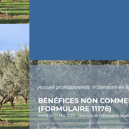
Accueil professionnels
>
Services en l
BÉNÉFICES NON COMMER
(FORMULAIRE 11176)
Vérifié le 23 Mar 2023 - Direction de l'information léga
Cette déclaration est souscrite par les 