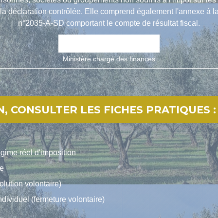
a déclaration contrôlée. Elle comprend également l'annexe à la 
n°2035-A-SD comportant le compte de résultat fiscal.
open_in_new
Accéder au formulaire
Ministère chargé des finances
, CONSULTER LES FICHES PRATIQUES :
ime réel d'imposition
se
olution volontaire)
ndividuel (fermeture volontaire)