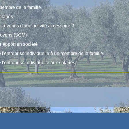
embre de la famille
lariés
es revenus d'une activité accessoire ?
 moyens (SCM)
ar apport en société
 l'entreprise individuelle à un membre de la famille
l'entreprise individuelle aux salariés