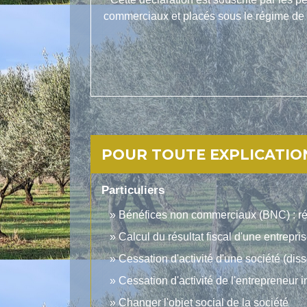
commerciaux et placés sous le régime de l
POUR TOUTE EXPLICATION
Particuliers
Bénéfices non commerciaux (BNC) : rég
Calcul du résultat fiscal d'une entrepri
Cessation d'activité d'une société (diss
Cessation d'activité de l'entrepreneur i
Changer l'objet social de la société