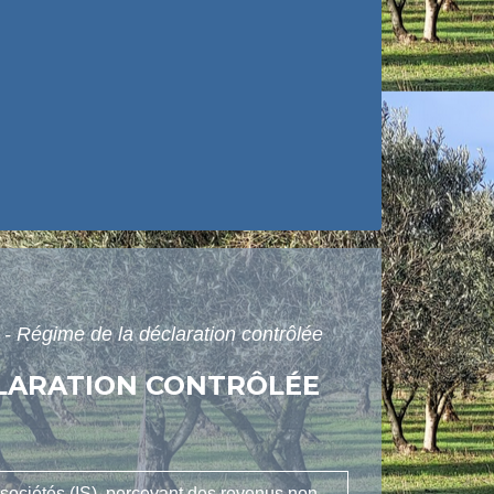
 Régime de la déclaration contrôlée
CLARATION CONTRÔLÉE
 sociétés (IS), percevant des revenus non