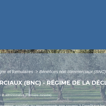
igne et formulaires
>
Bénéfices non commerciaux (BNC) -
CIAUX (BNC) - RÉGIME DE LA DÉ
le et administrative (Première ministre)
personnes, sociétés ou groupements non soumis à l'impôt sur les