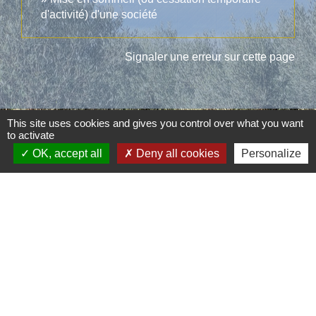
d'activité) d'une société
Signaler une erreur sur cette page
This site uses cookies and gives you control over what you want
to activate
Contacts
OK, accept all
Deny all cookies
Personalize
Commune d'Aubord
1 Place de la Mairie
30620 Aubord - FRANCE
+33 4 66 71 12 65
Contact par formulaire