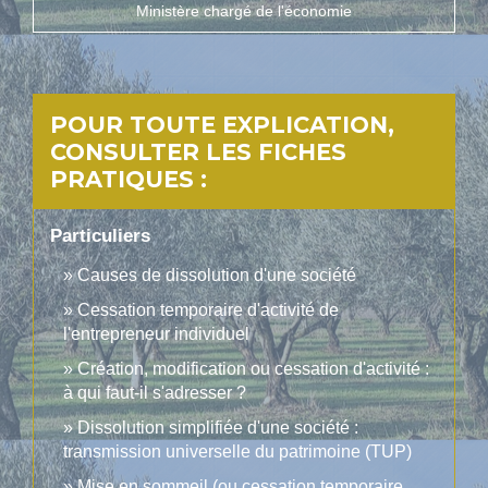
Ministère chargé de l'économie
POUR TOUTE EXPLICATION,
CONSULTER LES FICHES
PRATIQUES :
Particuliers
Causes de dissolution d'une société
Cessation temporaire d'activité de
l'entrepreneur individuel
Création, modification ou cessation d'activité :
à qui faut-il s'adresser ?
Dissolution simplifiée d'une société :
transmission universelle du patrimoine (TUP)
Mise en sommeil (ou cessation temporaire