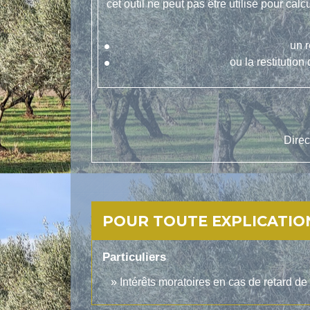
cet outil ne peut pas être utilisé pour cal
un r
ou la restitutio
Direc
POUR TOUTE EXPLICATION
Particuliers
Intérêts moratoires en cas de retard d