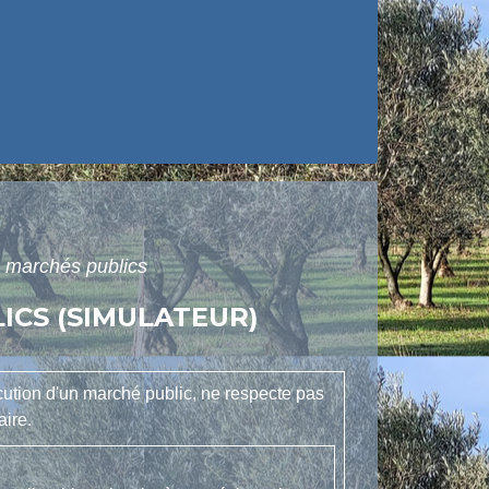
s marchés publics
ICS (SIMULATEUR)
écution d'un marché public, ne respecte pas
aire.