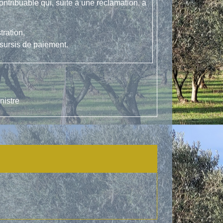
contribuable qui, suite à une réclamation, a
ration,
sursis de paiement.
nistre