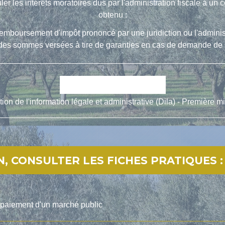
culer les intérêts moratoires dus par l'administration fiscale à un 
obtenu :
emboursement d'impôt prononcé par une juridiction ou l'administ
n des sommes versées à tire de garanties en cas de demande de 
open_in_new
Accéder au simulateur
tion de l'information légale et administrative (Dila) - Première mi
, CONSULTER LES FICHES PRATIQUES :
e paiement d'un marché public