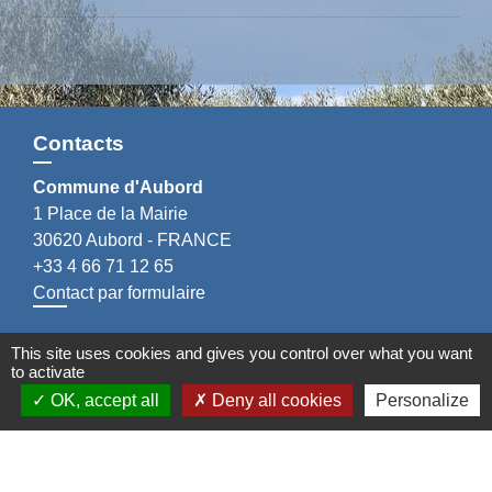
Contacts
Commune d'Aubord
1 Place de la Mairie
30620 Aubord - FRANCE
+33 4 66 71 12 65
Contact par formulaire
This site uses cookies and gives you control over what you want
to activate
OK, accept all
Deny all cookies
Personalize
Mentions légales
-
Politique de confidentialité
-
Accessibilité
-
Plan du site
-
Gestion des cookies