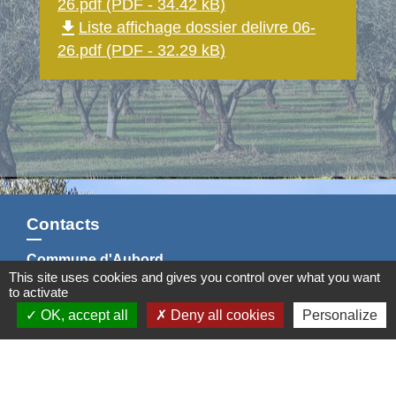
26.pdf (PDF - 34.42 kB)
file_download
Liste affichage dossier delivre 06-
26.pdf (PDF - 32.29 kB)
Contacts
Commune d'Aubord
This site uses cookies and gives you control over what you want
1 Place de la Mairie
to activate
30620 Aubord - FRANCE
OK, accept all
Deny all cookies
Personalize
+33 4 66 71 12 65
Contact par formulaire