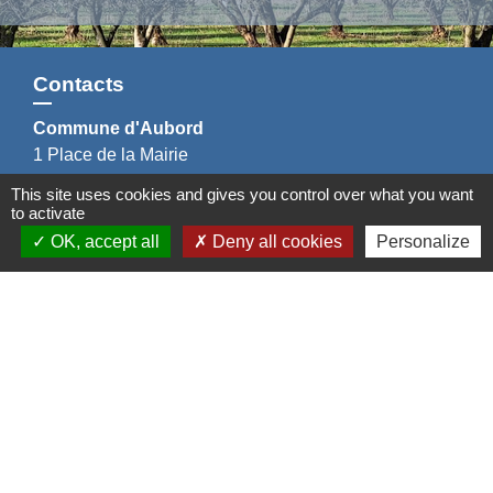
Contacts
Commune d'Aubord
1 Place de la Mairie
30620 Aubord - FRANCE
This site uses cookies and gives you control over what you want
+33 4 66 71 12 65
to activate
Contact par formulaire
OK, accept all
Deny all cookies
Personalize
Mentions légales
-
Politique de confidentialité
-
Accessibilité
-
Plan du site
-
Gestion des cookies
Site créé en partenariat avec Réseau des Communes