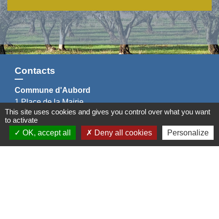
Contacts
Commune d'Aubord
1 Place de la Mairie
This site uses cookies and gives you control over what you want
30620 Aubord - FRANCE
to activate
+33 4 66 71 12 65
OK, accept all
Deny all cookies
Personalize
Contact par formulaire
Mentions légales
-
Politique de confidentialité
-
Accessibilité
-
Plan du site
-
Gestion des cookies