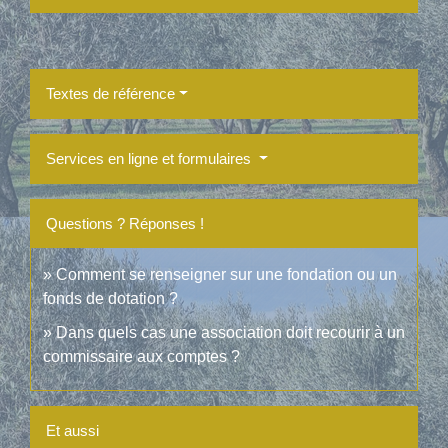
Textes de référence
Services en ligne et formulaires
Questions ? Réponses !
Comment se renseigner sur une fondation ou un
fonds de dotation ?
Dans quels cas une association doit recourir à un
commissaire aux comptes ?
Et aussi