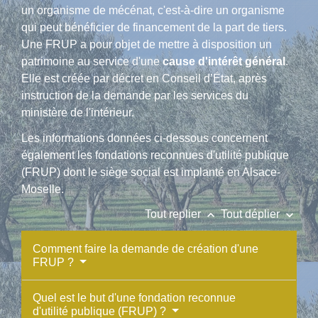
un organisme de mécénat, c'est-à-dire un organisme
qui peut bénéficier de financement de la part de tiers.
Une FRUP a pour objet de mettre à disposition un
patrimoine au service d'une
cause d'intérêt général
.
Elle est créée par décret en Conseil d’État, après
instruction de la demande par les services du
ministère de l'intérieur.
Les informations données ci-dessous concernent
également les fondations reconnues d'utilité publique
(FRUP) dont le siège social est implanté en Alsace-
Moselle.
keyboard_arrow_up
keyboard_arrow_down
Tout replier
Tout déplier
Comment faire la demande de création d'une
FRUP ?
Quel est le but d'une fondation reconnue
d'utilité publique (FRUP) ?