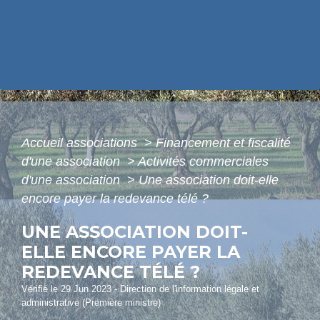
Accueil associations
>
Financement et fiscalité
d'une association
>
Activités commerciales
d'une association
>
Une association doit-elle
encore payer la redevance télé ?
UNE ASSOCIATION DOIT-
ELLE ENCORE PAYER LA
REDEVANCE TÉLÉ ?
Vérifié le 29 Jun 2023 - Direction de l'information légale et
administrative (Première ministre)