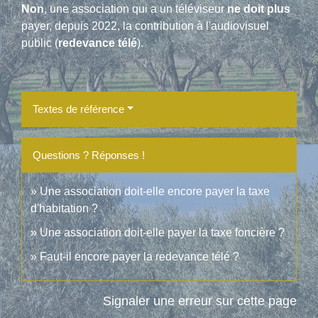
Non
, une association qui a un téléviseur
ne doit plus
payer, depuis 2022, la contribution à l'audiovisuel
public (
redevance télé
).
Textes de référence
Questions ? Réponses !
Une association doit-elle encore payer la taxe
d'habitation ?
Une association doit-elle payer la taxe foncière ?
Faut-il encore payer la redevance télé ?
Signaler une erreur sur cette page