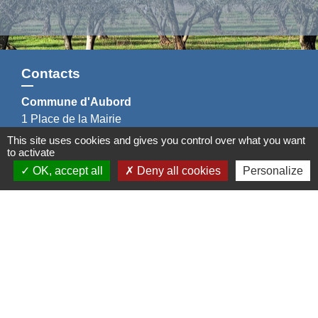
Contacts
Commune d'Aubord
1 Place de la Mairie
30620 Aubord - FRANCE
This site uses cookies and gives you control over what you want
to activate
+33 4 66 71 12 65
Contact par formulaire
OK, accept all
Deny all cookies
Personalize
Mentions légales
-
Politique de confidentialité
-
Accessibilité
-
Plan du site
-
Gestion des cookies