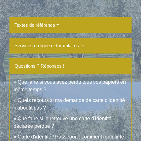
Textes de référence
Services en ligne et formulaires
Questions ? Réponses !
Que faire si vous avez perdu tous vos papiers en
même temps ?
Quels recours si ma demande de carte d'identité
n'aboutit pas ?
Que faire si je retrouve une carte d'identité
déclarée perdue ?
Carte d'identité / Passeport : comment remplir le