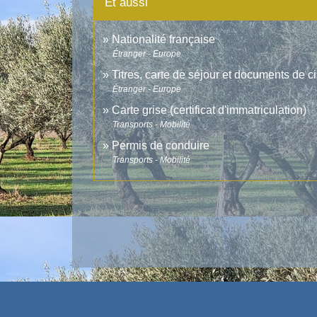
Et aussi
Nationalité française
Étranger - Europe
Titres, carte de séjour et documents de c
Étranger - Europe
Carte grise (certificat d'immatriculation)
Transports - Mobilité
Permis de conduire
Transports - Mobilité