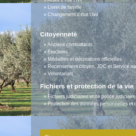
Livret de famille
Changement d'état civil
Citoyenneté
Anciens combattants
Élections
Médailles et décorations officielles
Recensement citoyen, JDC et Service na
Volontariats
Fichiers et protection de la vie
Fichiers judiciaires et de police judiciaire
Protection des données personnelles et 