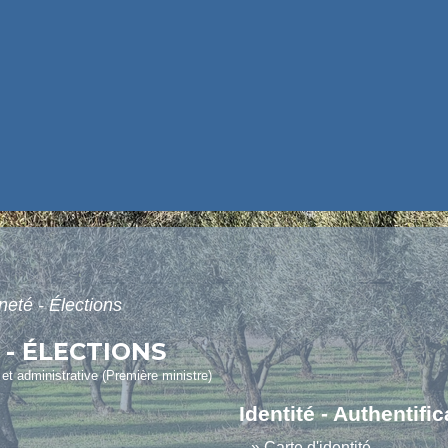
neté - Élections
 - ÉLECTIONS
e et administrative (Première ministre)
Identité - Authentific
Carte d'identité