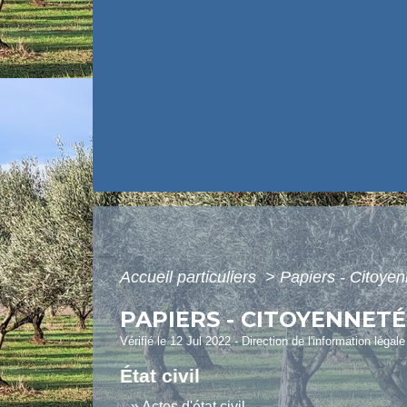
Accueil particuliers
>
Papiers - Citoyen
PAPIERS - CITOYENNETÉ
Vérifié le 12 Jul 2022 - Direction de l'information légal
État civil
Actes d'état civil