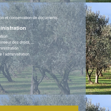
ation et conservation de documents
inistration
ation
nseur des droits, ...
ministration
 l'administration