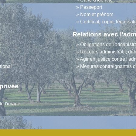
Passeport
Nom et prénom
Certificat, copie, légalis
Relations avec l'adm
Obligations de l'administr
Recours administratif, défe
Agir en justice contre l'ad
tional
Mesures contraignantes de
 privée
de l'image