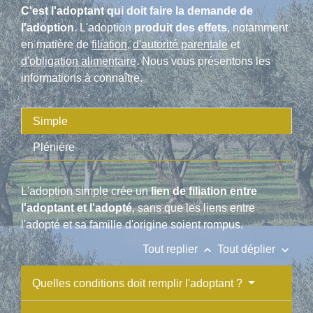
C'est l'adoptant qui doit faire la demande de
l'adoption
. L'adoption
produit des effets
, notamment
en matière de
filiation
,
d'autorité parentale
et
d'obligation alimentaire
. Nous vous présentons les
informations à connaître.
Simple
Plénière
L'adoption simple crée un
lien de filiation entre
l'adoptant et l'adopté
, sans que les liens entre
l'adopté et sa famille d'origine soient rompus.
keyboard_arrow_up
keyboard_arrow_down
Tout replier
Tout déplier
Quelles conditions doit remplir l'adoptant ?