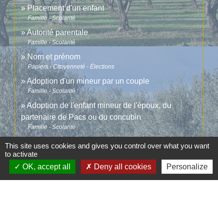
Placement d'un enfant
Famille - Scolarité
Autorité parentale
Famille - Scolarité
Nom et prénom
Papiers - Citoyenneté - Élections
Adoption d'un mineur par un couple
Famille - Scolarité
Adoption de l'enfant mineur de l'époux, du
partenaire de Pacs ou du concubin
Famille - Scolarité
This site uses cookies and gives you control over what you want
to activate
Pour en savoir plus
OK, accept all
Deny all cookies
Personalize
open_in_new
Site de l'Agence française de l'adoption (Afa)
Agence française de l'adoption (Afa)
open_in_new
Fiches pays Adoption