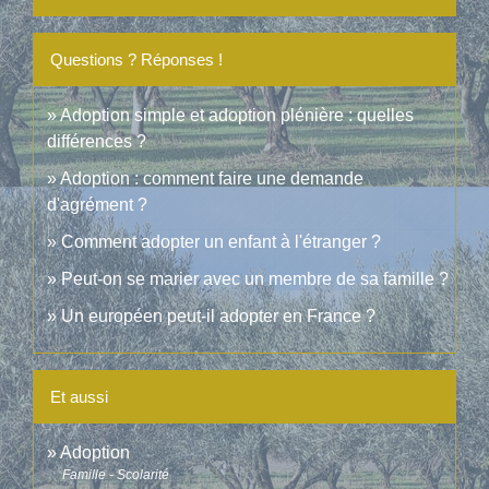
Questions ? Réponses !
Adoption simple et adoption plénière : quelles
différences ?
Adoption : comment faire une demande
d'agrément ?
Comment adopter un enfant à l'étranger ?
Peut-on se marier avec un membre de sa famille ?
Un européen peut-il adopter en France ?
Et aussi
Adoption
Famille - Scolarité