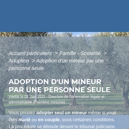
Accueil particuliers
>
Famille - Scolarité
>
Adoption
>
Adoption d'un mineur par une
personne seule
ADOPTION D'UN MINEUR
PAR UNE PERSONNE SEULE
Vérifié le 01 Jan 2023 - Direction de l'information légale et
administrative (Première ministre)
Vous pouvez
adopter seul un mineur
même si vous
êtes
marié
ou
en couple
, sous certaines conditions.
La procédure se déroule devant le tribunal judiciaire.