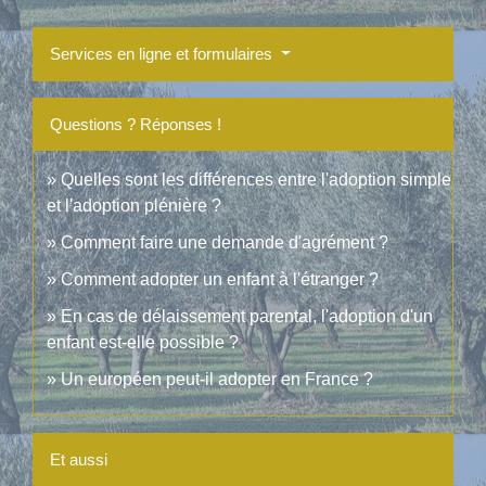
Services en ligne et formulaires
Questions ? Réponses !
Quelles sont les différences entre l'adoption simple
et l'adoption plénière ?
Comment faire une demande d'agrément ?
Comment adopter un enfant à l'étranger ?
En cas de délaissement parental, l'adoption d'un
enfant est-elle possible ?
Un européen peut-il adopter en France ?
Et aussi