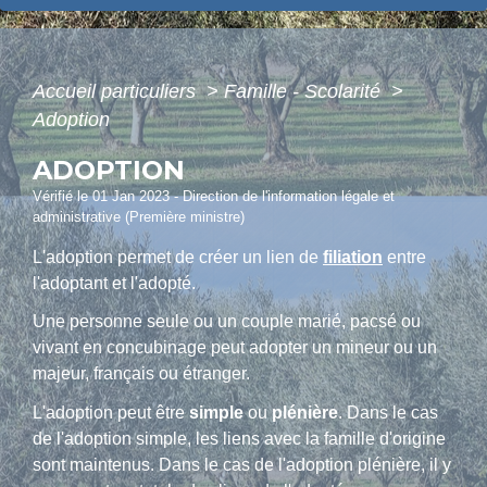
Accueil particuliers
>
Famille - Scolarité
>
Adoption
ADOPTION
Vérifié le 01 Jan 2023 - Direction de l'information légale et
administrative (Première ministre)
L'adoption permet de créer un lien de
filiation
entre
l'adoptant et l'adopté.
Une personne seule ou un couple marié, pacsé ou
vivant en concubinage peut adopter un mineur ou un
majeur, français ou étranger.
L'adoption peut être
simple
ou
plénière
. Dans le cas
de l'adoption simple, les liens avec la famille d'origine
sont maintenus. Dans le cas de l'adoption plénière, il y