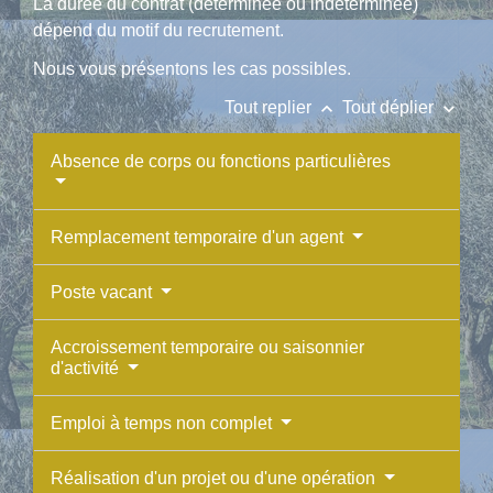
La durée du contrat (déterminée ou indéterminée)
dépend du motif du recrutement.
Nous vous présentons les cas possibles.
keyboard_arrow_up
keyboard_arrow_down
Tout replier
Tout déplier
Absence de corps ou fonctions particulières
Remplacement temporaire d'un agent
Poste vacant
Accroissement temporaire ou saisonnier
d'activité
Emploi à temps non complet
Réalisation d'un projet ou d'une opération