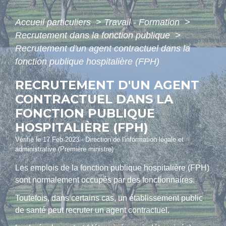
Accueil particuliers
>
Travail - Formation
>
Recrutement dans la fonction publique
>
Recrutement d'un agent contractuel dans la
fonction publique hospitalière (FPH)
RECRUTEMENT D'UN AGENT
CONTRACTUEL DANS LA
FONCTION PUBLIQUE
HOSPITALIÈRE (FPH)
Vérifié le 17 Feb 2023 - Direction de l'information légale et
administrative (Première ministre)
Les emplois de la fonction publique hospitalière (FPH)
sont normalement occupés par des fonctionnaires.
Toutefois, dans certains cas, un établissement public
de santé peut recruter un agent contractuel.