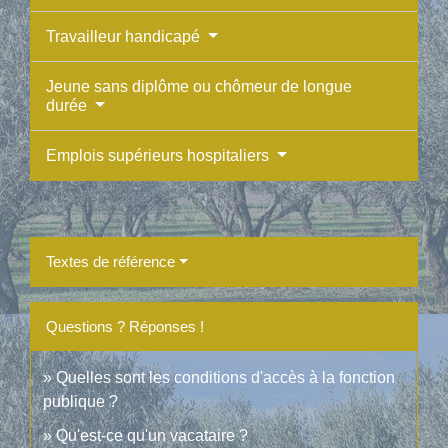
Travailleur handicapé
Jeune sans diplôme ou chômeur de longue
durée
Emplois supérieurs hospitaliers
Textes de référence
Questions ? Réponses !
Quelles sont les conditions d'accès à la fonction
publique ?
Qu'est-ce qu'un vacataire ?