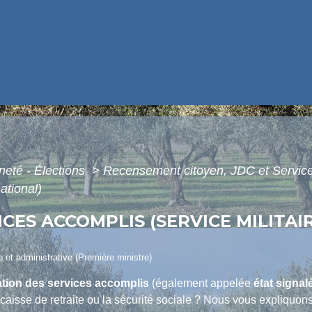
neté - Élections
>
Recensement citoyen, JDC et Service
ational)
CES ACCOMPLIS (SERVICE MILITAI
le et administrative (Première ministre)
tation des services accomplis
(également appelée
état signal
aisse de retraite ou la sécurité sociale ? Nous vous expliquons