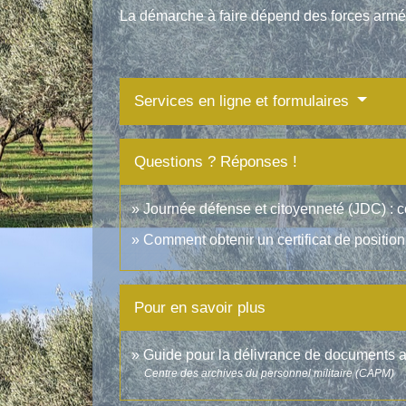
La démarche à faire dépend des forces armé
Services en ligne et formulaires
Questions ? Réponses !
Journée défense et citoyenneté (JDC) : c
Comment obtenir un certificat de position 
Pour en savoir plus
Guide pour la délivrance de documents ad
Centre des archives du personnel militaire (CAPM)