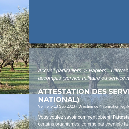
Accueil particuliers
>
Papiers - Citoyen
accomplis (service militaire ou service n
ATTESTATION DES SERVI
NATIONAL)
Vérifié le 13 Sep 2023 - Direction de l'information léga
Vous voulez savoir comment obtenir
l'attes
certains organismes, comme par exemple la c