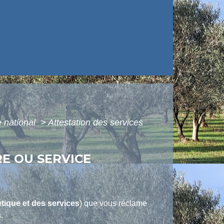
 national
>
Attestation des services
RE OU SERVICE
étique et des services
) que vous réclame
.