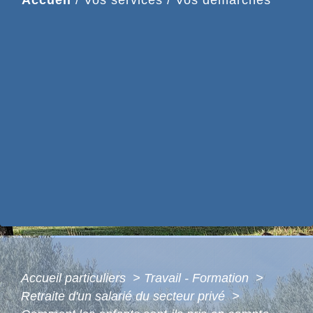
Accueil particuliers
>
Travail - Formation
>
Retraite d'un salarié du secteur privé
>