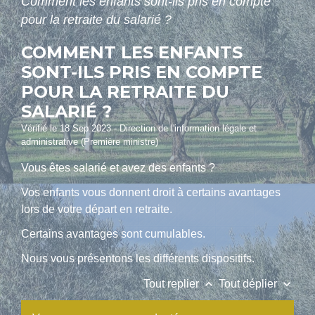
Comment les enfants sont-ils pris en compte
pour la retraite du salarié ?
COMMENT LES ENFANTS
SONT-ILS PRIS EN COMPTE
POUR LA RETRAITE DU
SALARIÉ ?
Vérifié le 18 Sep 2023 - Direction de l'information légale et
administrative (Première ministre)
Vous êtes salarié et avez des enfants ?
Vos enfants vous donnent droit à certains avantages
lors de votre départ en retraite.
Certains avantages sont cumulables.
Nous vous présentons les différents dispositifs.
keyboard_arrow_up
keyboard_arrow_down
Tout replier
Tout déplier