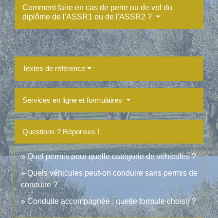
Comment faire en cas de perte ou de vol du
diplôme de l'ASSR1 ou de l'ASSR2 ?
Textes de référence
Services en ligne et formulaires
Questions ? Réponses !
Quel permis pour quelle catégorie de véhicules ?
Quels véhicules peut-on conduire sans permis de
conduire ?
Conduite accompagnée : quelle formule choisir ?