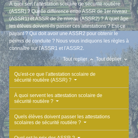
À quoi sert l'attestation scolaire de sécurité routière
(ASSR) ? Quelle différence entre ASSR de 1
er
niveau
(ASSR1) et ASSR de 2
e
niveau (ASSR2) ? À quel âge
les élèves doivent-ils passer ces attestations ? Est-ce
payant ? Qui doit avoir une ASSR2 pour obtenir le
permis de conduite ? Nous vous indiquons les règles à
connaître sur l'ASSR1 et l'ASSR2.
keyboard_arrow_up
keyboard_arrow_down
Tout replier
Tout déplier
Qu'est-ce que l'attestation scolaire de
sécurité routière (ASSR) ?
À quoi servent les attestation scolaire de
sécurité routière ?
Quels élèves doivent passer les attestations
scolaires de sécurité routière ?
Quel est le prix des ASSR ?