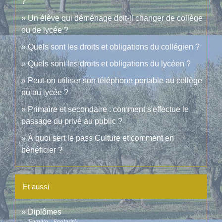
?
Un élève qui déménage doit-il changer de collège
ou de lycée ?
Quels sont les droits et obligations du collégien ?
Quels sont les droits et obligations du lycéen ?
Peut-on utiliser son téléphone portable au collège
ou au lycée ?
Primaire et secondaire : comment s'effectue le
passage du privé au public ?
À quoi sert le pass Culture et comment en
bénéficier ?
Et aussi
Diplômes