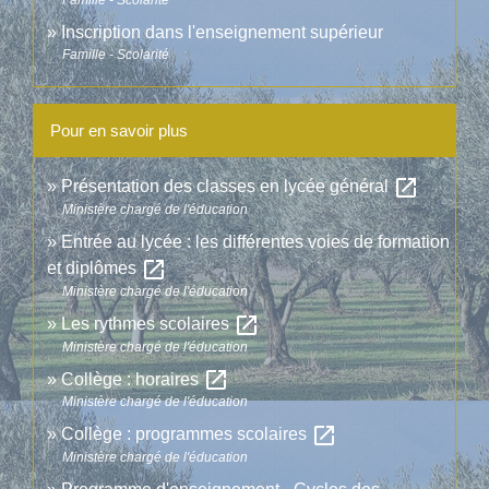
Famille - Scolarité
Inscription dans l'enseignement supérieur
Famille - Scolarité
Pour en savoir plus
open_in_new
Présentation des classes en lycée général
Ministère chargé de l'éducation
Entrée au lycée : les différentes voies de formation
open_in_new
et diplômes
Ministère chargé de l'éducation
open_in_new
Les rythmes scolaires
Ministère chargé de l'éducation
open_in_new
Collège : horaires
Ministère chargé de l'éducation
open_in_new
Collège : programmes scolaires
Ministère chargé de l'éducation