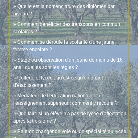
Quelle est la nomenclature des diplômes par
niveau ?
Comment bénéficier des transports en commun
scolaires ?
Comment se déroule la scolarité d'une jeune
femme enceinte ?
Stage ou observation d'un jeune de moins de 16
ans : quelles sont les règles ?
Collège et lycée : qu'est-ce qu'un projet
d'établissement ?
Médiateur de l'éducation nationale et de
l'enseignement supérieur : comment y recourir ?
Que faire si un élève n'a pas de lycée d'affectation
après la troisième ?
Peut-on changer de voie ou de spécialité au lycée