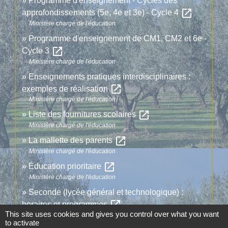
Programme d'enseignement - Cycles des
open_in_new
approfondissements (5e, 4e et 3e) - Cycle 4
Ministère chargé de l'éducation
Programme d'enseignement de CM1, CM2 et 6e -
open_in_new
Cycle 3
Ministère chargé de l'éducation
Enseignements pratiques interdisciplinaires :
open_in_new
exemples de réalisation
Ministère chargé de l'éducation
open_in_new
Liste des fournitures scolaires
Ministère chargé de l'éducation
open_in_new
La mallette des parents
Ministère chargé de l'éducation
open_in_new
Éducation prioritaire
Ministère chargé de l'éducation
Seconde (lycée général et technologique) :
open_in_new
horaires et programmes
This site uses cookies and gives you control over what you want
Ministère chargé de l'éducation
to activate