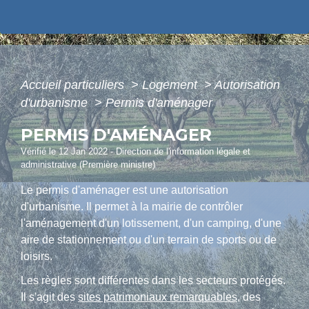
Accueil particuliers
>
Logement
>
Autorisation
d'urbanisme
>
Permis d'aménager
PERMIS D'AMÉNAGER
Vérifié le 12 Jan 2022 - Direction de l'information légale et
administrative (Première ministre)
Le permis d'aménager est une autorisation
d'urbanisme. Il permet à la mairie de contrôler
l'aménagement d'un lotissement, d'un camping, d'une
aire de stationnement ou d'un terrain de sports ou de
loisirs.
Les règles sont différentes dans les secteurs protégés.
Il s'agit des
sites patrimoniaux remarquables
, des