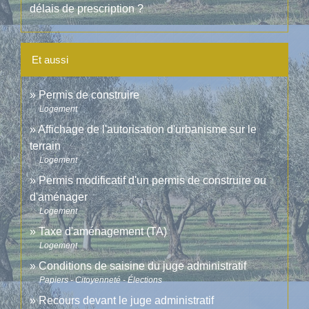
délais de prescription ?
Et aussi
Permis de construire
Logement
Affichage de l'autorisation d'urbanisme sur le
terrain
Logement
Permis modificatif d'un permis de construire ou
d'aménager
Logement
Taxe d'aménagement (TA)
Logement
Conditions de saisine du juge administratif
Papiers - Citoyenneté - Élections
Recours devant le juge administratif