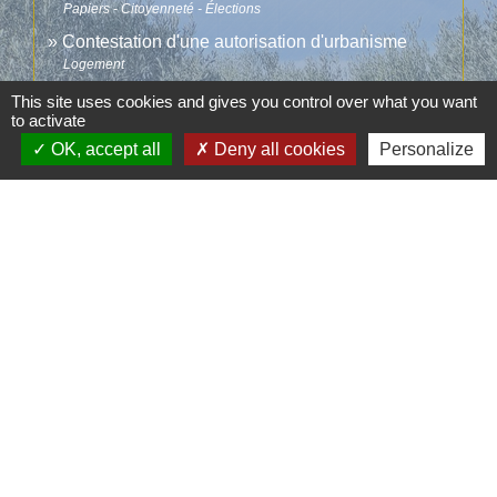
Papiers - Citoyenneté - Élections
Contestation d'une autorisation d'urbanisme
Logement
This site uses cookies and gives you control over what you want
to activate
Comment faire si...
OK, accept all
Deny all cookies
Personalize
J'achète un logement
Signaler une erreur sur cette page
Contacts
Commune d'Aubord
1 Place de la Mairie