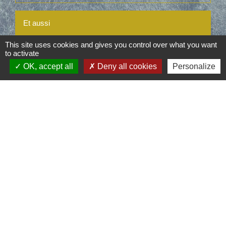
Et aussi
This site uses cookies and gives you control over what you want
Travaux
to activate
Logement
OK, accept all
Deny all cookies
Personalize
Urbanisme - BTP
Secteurs d'activité
Affichage de l'autorisation d'urbanisme sur le
terrain
Logement
Travaux concernant un monument historique ou
ses alentours
Secteurs d'activité
Installation d'une éolienne domestique ou agricole
Secteurs d'activité
Pour en savoir plus