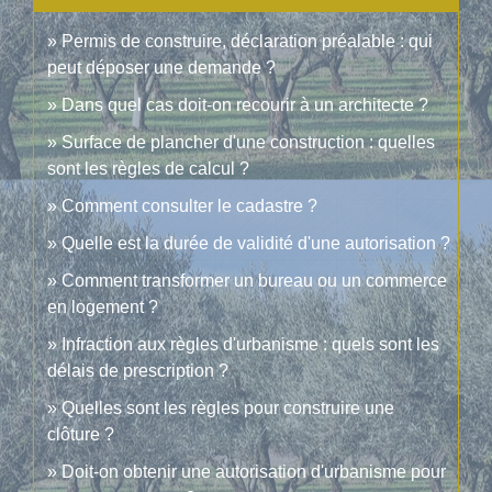
Permis de construire, déclaration préalable : qui
peut déposer une demande ?
Dans quel cas doit-on recourir à un architecte ?
Surface de plancher d'une construction : quelles
sont les règles de calcul ?
Comment consulter le cadastre ?
Quelle est la durée de validité d'une autorisation ?
Comment transformer un bureau ou un commerce
en logement ?
Infraction aux règles d'urbanisme : quels sont les
délais de prescription ?
Quelles sont les règles pour construire une
clôture ?
Doit-on obtenir une autorisation d'urbanisme pour