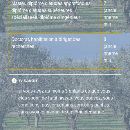
Master, diplôme d'études approfondies,
7
diplôme d'études supérieures
(ancie
spécialisées, diplôme d'ingénieur
nneme
nt I)
Doctorat, habilitation à diriger des
8
recherches
(ancie
nneme
nt I)
À savoir
info
si vous avez au moins 3 enfants ou que vous
êtes sportif de haut niveau, vous pouvez, sous
conditions, passer certains
concours publics
sans avoir le niveau de diplôme demandé.