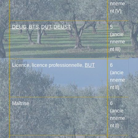
nneme
nt IV)
DEUG
,
BTS
,
DUT
,
DEUST
5
(ancie
nneme
nt III)
Licence, licence professionnelle,
BUT
6
(ancie
nneme
nt II)
Maîtrise
6
(ancie
nneme
nt II)