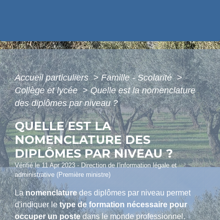
Accueil particuliers
>
Famille - Scolarité
>
Collège et lycée
>
Quelle est la nomenclature
des diplômes par niveau ?
QUELLE EST LA
NOMENCLATURE DES
DIPLÔMES PAR NIVEAU ?
Vérifié le 11 Apr 2023 - Direction de l'information légale et
administrative (Première ministre)
La
nomenclature
des diplômes par niveau permet
d'indiquer le
type de formation nécessaire pour
occuper un poste
dans le monde professionnel.