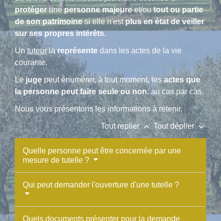
protéger
une
personne majeure
et/ou
tout ou partie
de son patrimoine
si elle n'est
plus en état de veiller
sur ses propres intérêts
.
Un
tuteur
la
représente
dans les actes de la vie
courante.
Le
juge
peut énumérer, à tout moment, les
actes que
la personne peut faire seule ou non
, au cas par cas.
Nous vous présentons les informations à retenir.
keyboard_arrow_up
keyboard_arrow_down
Tout replier
Tout déplier
Quelle personne peut être concernée par une
mesure de tutelle ?
Qui peut demander l'ouverture d'une tutelle ?
Quels documents présenter pour la demande