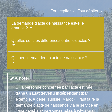
keyboard_arrow_up
keyboard_arrow_down
Tout replier
Tout déplier
La demande d'acte de naissance est-elle
gratuite ?
Quelles sont les différences entre les actes ?
Qui peut demander un acte de naissance ?
À noter
edit
Si la personne concernée par l'acte est
née
dans un État devenu indépendant
(par
exemple, Algérie, Tunisie, Maroc), il faut faire la
demande d'acte de naissance via le service en
ligne dédié aux personnes
nées à l'étranger
.