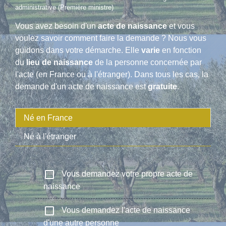
administrative (Première ministre)
Vous avez besoin d'un
acte de naissance
et vous
voulez savoir comment faire la demande ? Nous vous
guidons dans votre démarche. Elle
varie
en fonction
du
lieu de naissance
de la personne concernée par
l'acte (en France ou à l'étranger). Dans tous les cas, la
demande d'un acte de naissance est
gratuite
.
Né en France
Né à l'étranger
check_box_outline_blank
Vous demandez votre propre acte de
naissance
check_box_outline_blank
Vous demandez l'acte de naissance
d'une autre personne