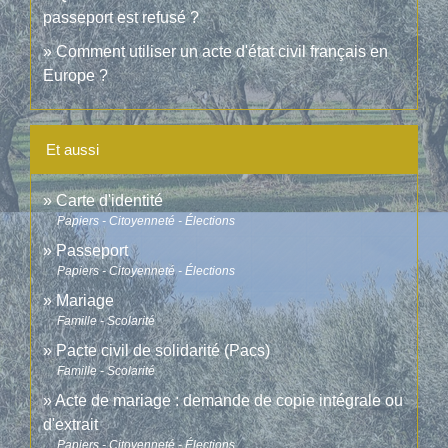
passeport est refusé ?
Comment utiliser un acte d'état civil français en
Europe ?
Et aussi
Carte d'identité
Papiers - Citoyenneté - Élections
Passeport
Papiers - Citoyenneté - Élections
Mariage
Famille - Scolarité
Pacte civil de solidarité (Pacs)
Famille - Scolarité
Acte de mariage : demande de copie intégrale ou
d'extrait
Papiers - Citoyenneté - Élections