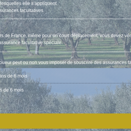
lesquelles elle s'appliquent
ssurances facultatives
hors de France, même pour un court déplacement, vous devez vérif
assurance facultative spéciale.
e loueur peut ou non vous imposer de souscrire des assurances fa
ins de 6 mois
s de 6 mois