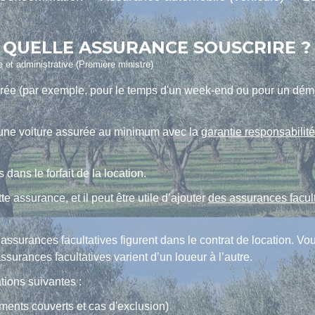
: QUELLE ASSURANCE SOUSCRIRE ?
le et administrative (Première ministre)
urée (par exemple, pour le temps d'un week-end ou pour un démé
 une voiture assurée au minimum avec la
garantie responsabilité
dans le forfait de la location.
e assurance, et il peut être utile d’ajouter
des assurances facul
assurances facultatives figurent dans le contrat de location. Vou
ssurances facultatives varient d’un loueur à l’autre.
tions suivantes :
éments couverts et cas d'exclusion)