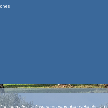
ches
 - Consommation
>
Assurance automobile (véhicule)
>
Lo