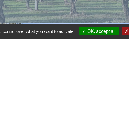
 control over what you want to activate
OK, accept all
alité
-
Accessibilité
-
Plan du site
-
Gestion des cookie