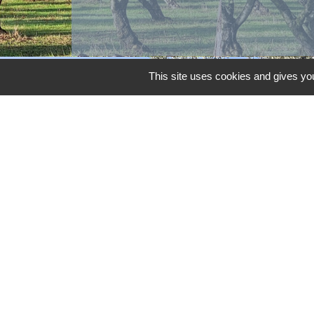
This site uses cookies and gives you
Contacts
Commune d'Aubord
1 Place de la Mairie
30620 Aubord - FRANCE
+33 4 66 71 12 65
Contact par formulaire
Mentions légales
-
Politique de confidenti