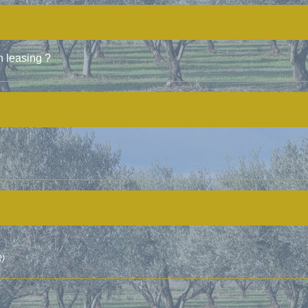
 leasing ?
R)