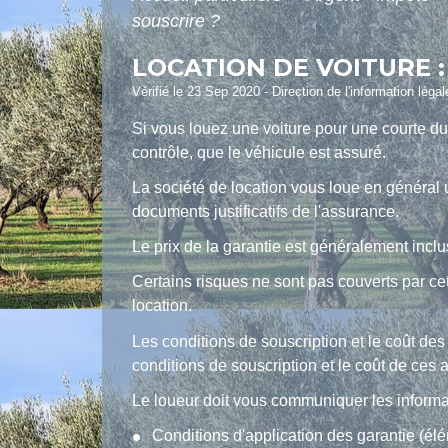
souscrire ?
LOCATION DE VOITURE 
Vérifié le 23 Sep 2020 - Direction de l'information léga
Si vous louez une voiture pour une courte d
contrôle, que le véhicule est assuré.
La société de location vous loue en général
documents justificatifs de l'assurance.
Le prix de la garantie est généralement inclus 
Certains risques ne sont pas couverts par cett
location.
Les conditions de souscription et le coût des 
conditions de souscription et le coût de ces a
Le loueur doit vous communiquer les informa
Conditions d'application des garantie (él