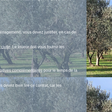
nagement), vous devez justifier, en cas de
 civile
. Le loueur doit vous fournir les
tatives complémentaires
pour le temps de la
s devez bien lire ce contrat, car les