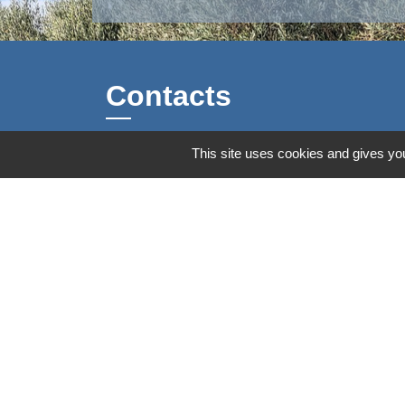
Contacts
This site uses cookies and gives you
Commune d'Aubord
1 Place de la Mairie
30620 Aubord - FRANCE
+33 4 66 71 12 65
Contact par formulaire
Mentions légales
-
Politique de confidenti