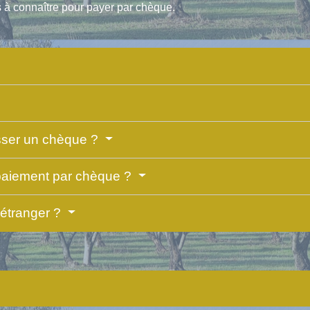
ons à connaître pour payer par chèque.
isser un chèque ?
 paiement par chèque ?
'étranger ?