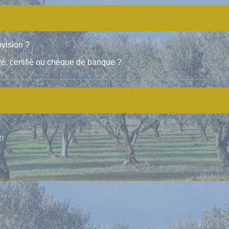
vision ?
rré, certifié ou chèque de banque ?
R)