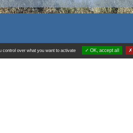
 control over what you want to activate
OK, accept all
alité
-
Accessibilité
-
Plan du site
-
Gestion des cookie