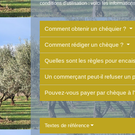
conditions d'utilisation : voici les informati
Comment obtenir un chéquier ?
Comment rédiger un chèque ?
Quelles sont les règles pour enca
Un commerçant peut-il refuser un
Pouvez-vous payer par chèque à l
Textes de référence