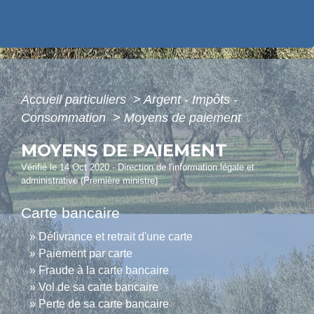
Accueil particuliers
>
Argent - Impôts -
Consommation
>
Moyens de paiement
MOYENS DE PAIEMENT
Vérifié le 14 Oct 2020 - Direction de l'information légale et
administrative (Première ministre)
Carte bancaire
Délivrance et retrait d'une carte
Paiement par carte
Fraude à la carte bancaire
Vol de sa carte bancaire
Perte de sa carte bancaire