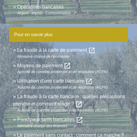
Opérations bancaires
Argent - Impôts - Consommation
Pour en savoir plus
open_in_new
La fraude à la carte de paiement
Ministère chargé de l'économie
open_in_new
Moyens de paiement
Autorité de contrôle prudentiel et de résolution (ACPR)
open_in_new
Utilisation d'une carte bancaire
Autorité de contrôle prudentiel et de résolution (ACPR)
La fraude à la carte bancaire : quelles précautions
open_in_new
prendre et comment réagir ?
Autorité de contrôle prudentiel et de résolution (ACPR)
open_in_new
Principaux tarifs bancaires
Ministère chargé des finances
Le paiement sans contact : comment ça marche ?