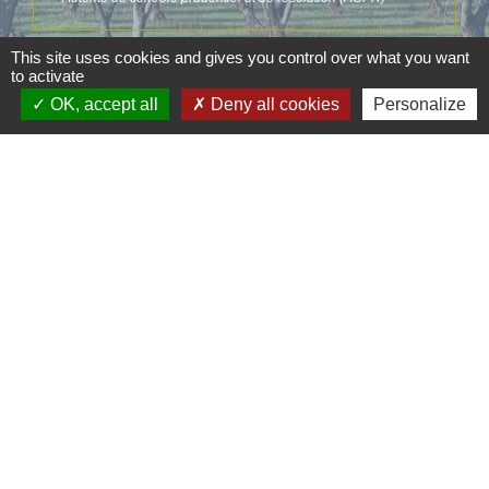
This site uses cookies and gives you control over what you want
Signaler une erreur sur cette page
to activate
OK, accept all
Deny all cookies
Personalize
Contacts
Commune d'Aubord
1 Place de la Mairie
30620 Aubord - FRANCE
+33 4 66 71 12 65
Contact par formulaire
Mentions légales
-
Politique de confidentialité
-