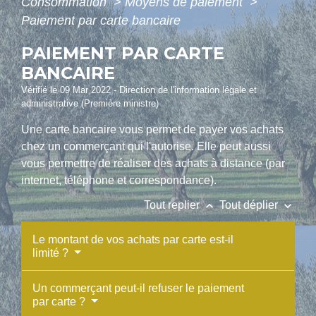
Consommation
>
Moyens de paiement
>
Paiement par carte bancaire
PAIEMENT PAR CARTE
BANCAIRE
Vérifié le 09 Mar 2022 - Direction de l'information légale et
administrative (Première ministre)
Une carte bancaire vous permet de payer vos achats
chez un commerçant qui l'autorise. Elle peut aussi
vous permettre de réaliser des achats à distance (par
internet, téléphone et correspondance).
keyboard_arrow_up
keyboard_arrow_down
Tout replier
Tout déplier
Le montant de vos achats par carte est-il
limité ?
Un commerçant peut-il refuser le paiement
par carte ?