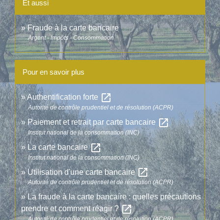
Et aussi
Fraude à la carte bancaire
Argent - Impôts - Consommation
Pour en savoir plus
open_in_new
Authentification forte
Autorité de contrôle prudentiel et de résolution (ACPR)
open_in_new
Paiement et retrait par carte bancaire
Institut national de la consommation (INC)
open_in_new
La carte bancaire
Institut national de la consommation (INC)
open_in_new
Utilisation d'une carte bancaire
Autorité de contrôle prudentiel et de résolution (ACPR)
La fraude à la carte bancaire : quelles précautions
open_in_new
prendre et comment réagir ?
Autorité de contrôle prudentiel et de résolution (ACPR)