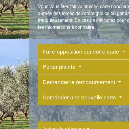
Vous vous êtes fait voler votre carte banca
auprès des forces de l'ordre (police ou gen
frauduleusement. En cas de difficultés pour 
les informations à connaître.
Faire opposition sur votre carte
Porter plainte
Demander le remboursement
Demander une nouvelle carte
Textes de référence