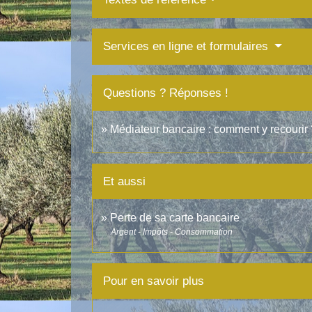
Services en ligne et formulaires
Questions ? Réponses !
Médiateur bancaire : comment y recourir 
Et aussi
Perte de sa carte bancaire
Argent - Impôts - Consommation
Pour en savoir plus