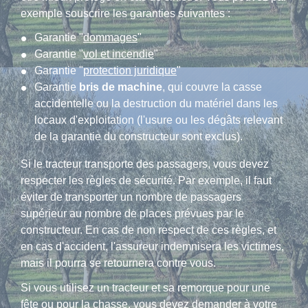
exemple souscrire les garanties suivantes :
Garantie "
dommages
"
Garantie "
vol et incendie
"
Garantie "
protection juridique
"
Garantie
bris de machine
, qui couvre la casse
accidentelle ou la destruction du matériel dans les
locaux d'exploitation (l'usure ou les dégâts relevant
de la garantie du constructeur sont exclus).
Si le tracteur transporte des passagers, vous devez
respecter les règles de sécurité. Par exemple, il faut
éviter de transporter un nombre de passagers
supérieur au nombre de places prévues par le
constructeur. En cas de non respect de ces règles, et
en cas d'accident, l'assureur indemnisera les victimes,
mais il pourra se retournera contre vous.
Si vous utilisez un tracteur et sa remorque pour une
fête ou pour la chasse, vous devez demander à votre