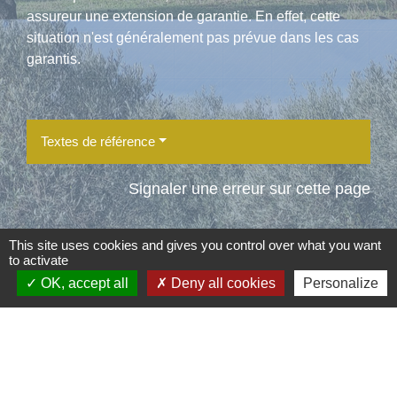
assureur une extension de garantie. En effet, cette
situation n'est généralement pas prévue dans les cas
garantis.
Textes de référence
Signaler une erreur sur cette page
This site uses cookies and gives you control over what you want
to activate
OK, accept all
Deny all cookies
Personalize
Contacts
Commune d'Aubord
1 Place de la Mairie
30620 Aubord - FRANCE