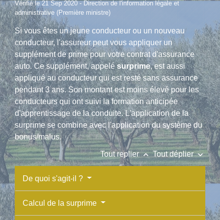
Vérifié le 21 Sep 2020 - Direction de l'information légale et
administrative (Première ministre)
Si vous êtes un jeune conducteur ou un nouveau
conducteur, l'assureur peut vous appliquer un
supplément de prime pour votre contrat d'assurance
auto. Ce supplément, appelé
surprime
, est aussi
appliqué au conducteur qui est resté sans assurance
pendant 3 ans. Son montant est moins élevé pour les
conducteurs qui ont suivi la formation anticipée
d'apprentissage de la conduite. L'application de la
surprime se combine avec l'application du système du
bonus/malus.
keyboard_arrow_up
keyboard_arrow_down
Tout replier
Tout déplier
De quoi s'agit-il ?
Calcul de la surprime