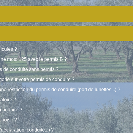
icules ?
une moto 125 avec le permis B ?
as de conduite sans permis ?
orie sur votre permis de conduire ?
 restriction du permis de conduire (port de lunettes...) ?
atoire ?
 conduire ?
hoisir ?
déclaration, conduite...) ?