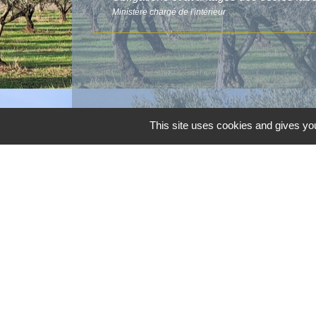
Ministère chargé de l'intérieur
This site uses cookies and gives you
Contacts
Commune d'Aubord
1 Place de la Mairie
30620 Aubord - FRANCE
+33 4 66 71 12 65
Contact par formulaire