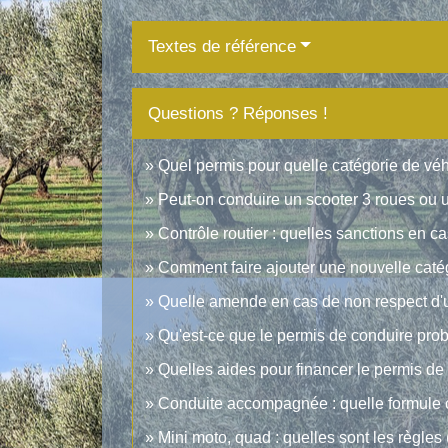
Textes de référence
Questions ? Réponses !
Quel permis pour quelle catégorie de véh
Peut-on conduire un scooter 3 roues ou 
Contrôle routier : quelles sanctions en c
Comment faire ajouter une nouvelle catég
Quelle amende en cas de non respect d'une
Qu'est-ce que le permis de conduire prob
Quelles aides pour financer le permis de
Conduite accompagnée : quelle formule c
Mini moto, quad : quelles sont les règles (