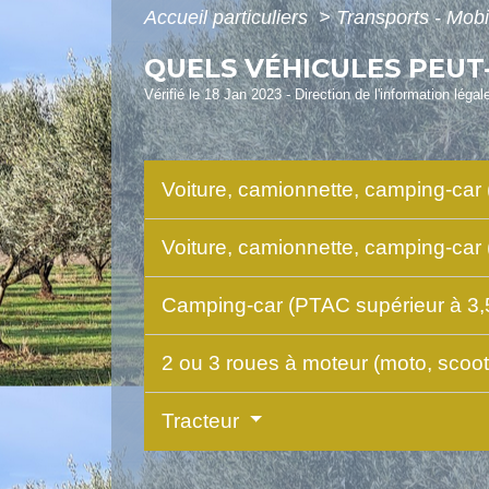
Accueil particuliers
>
Transports - Mobi
QUELS VÉHICULES PEUT
Vérifié le 18 Jan 2023 - Direction de l'information légal
Voiture, camionnette, camping-car 
Voiture, camionnette, camping-car
Camping-car (PTAC supérieur à 3,
2 ou 3 roues à moteur (moto, scooter
Tracteur