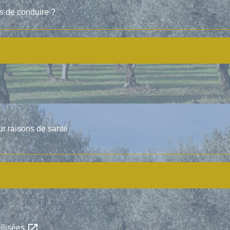
is de conduire ?
ur raisons de santé
open_in_new
ellisées