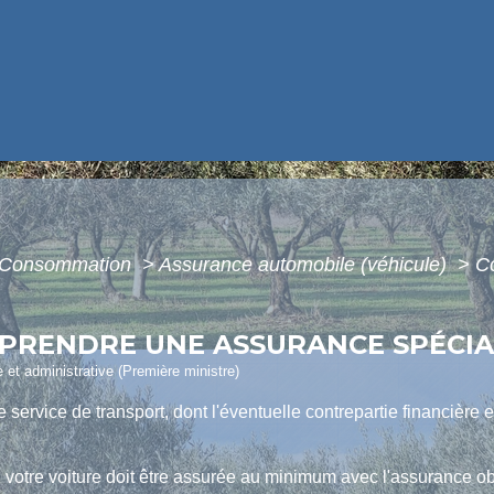
 - Consommation
>
Assurance automobile (véhicule)
>
Co
L PRENDRE UNE ASSURANCE SPÉCIA
le et administrative (Première ministre)
service de transport, dont l'éventuelle contrepartie financière e
 votre voiture doit être assurée au minimum avec l'assurance ob