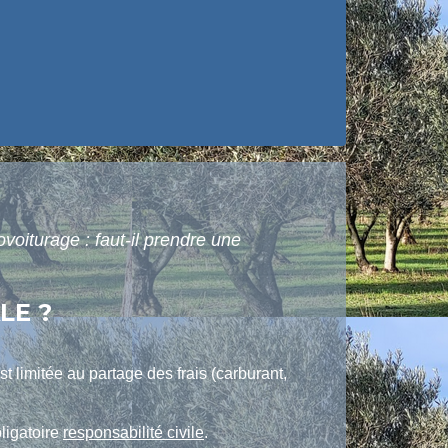
voiturage : faut-il prendre une
LE ?
st limitée au partage des frais (carburant,
ligatoire
responsabilité civile
.