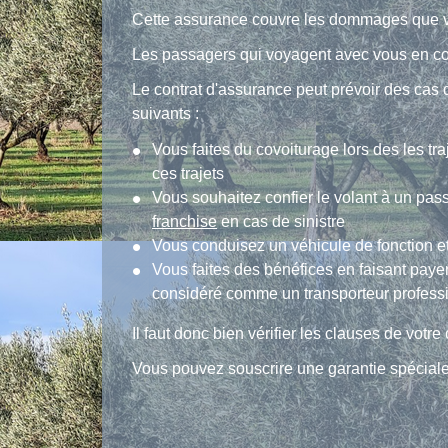
Cette assurance couvre les dommages que vou
Les passagers qui voyagent avec vous en cov
Le contrat d'assurance peut prévoir des cas d
suivants :
Vous faites du covoiturage lors des les tr
ces trajets
Vous souhaitez confier le volant à un pass
franchise
en cas de sinistre
Vous conduisez un véhicule de fonction et
Vous faites des bénéfices en faisant payer
considéré comme un transporteur professio
Il faut donc bien vérifier les clauses de votr
Vous pouvez souscrire une garantie spéciale