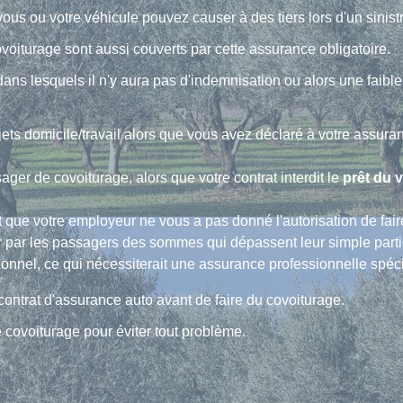
s ou votre véhicule pouvez causer à des tiers lors d'un sinistr
oiturage sont aussi couverts par cette assurance obligatoire.
ans lesquels il n'y aura pas d'indemnisation ou alors une faibl
ajets domicile/travail alors que vous avez déclaré à votre assura
ager de covoiturage, alors que votre contrat interdit le
prêt du 
 que votre employeur ne vous a pas donné l'autorisation de fai
 par les passagers des sommes qui dépassent leur simple partici
nnel, ce qui nécessiterait une assurance professionnelle spéci
e contrat d'assurance auto avant de faire du covoiturage.
 covoiturage pour éviter tout problème.