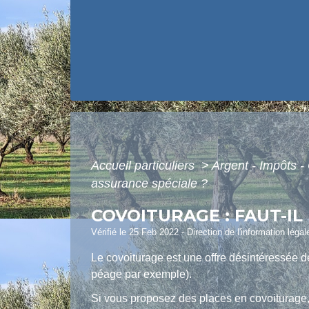
Accueil particuliers
>
Argent - Impôts
assurance spéciale ?
COVOITURAGE : FAUT-I
Vérifié le 25 Feb 2022 - Direction de l'information léga
Le covoiturage est une offre désintéressée de 
péage par exemple).
Si vous proposez des places en covoiturage,