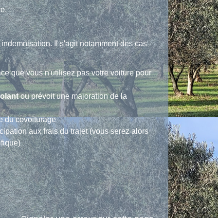
e.
e indemnisation. Il s'agit notamment des cas
nce que vous n'utilisez pas votre voiture pour
volant
ou prévoit une majoration de la
re du covoiturage
pation aux frais du trajet (vous serez alors
fique)