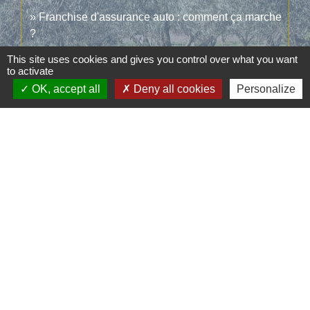
Franchise d'assurance auto : comment ça marche
?
Que devient le véhicule accidenté ?
This site uses cookies and gives you control over what you want
to activate
Êtes-vous couvert par votre assurance si vous
OK, accept all
Deny all cookies
Personalize
prêtez votre voiture à quelqu'un ?
Et aussi
Accident de la route : indemnisation des dégâts
matériels de la voiture
Argent - Impôts - Consommation
Signaler une erreur sur cette page