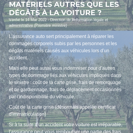
MATÉRIELS AUTRES QUE LES
DÉGÂTS À LA VOITURE ?
Vérifié le 14 Mar 2022 - Direction de l'information légale et
administrative (Première ministre)
L'assurance auto sert principalement à réparer les
dommages corporels subis par les personnes et les
dégâts matériels causés aux véhicules lors d'un
accident.
Mais elle peut aussi vous indemniser pour d'autres
types de dommage liés aux véhicules impliqués dans
le sinistre : coût de la carte grise, frais de remorquage
et de gardiennage, frais de déplacement occasionnés
par l'indisponibilité du véhicule.
Coût de la carte grise (désormais appelée certificat
d'immatriculation)
Si à la suite d'un accident votre voiture est irréparable,
l'assurance peut vous rembourser une partie des frais