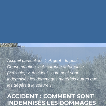
Accueil particuliers
>
Argent - Impôts -
Consommation
>
Assurance automobile
(véhicule)
>
Accident : comment sont
indemnisés les dommages matériels autres que
les dégâts à la voiture ?
ACCIDENT : COMMENT SONT
INDEMNISÉS LES DOMMAGES