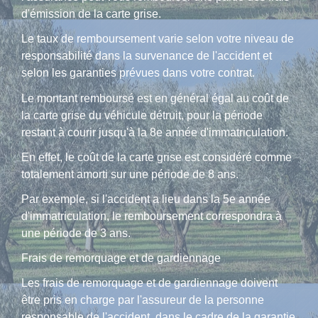
d'émission de la carte grise.
Le taux de remboursement varie selon votre niveau de
responsabilité dans la survenance de l'accident et
selon les garanties prévues dans votre contrat.
Le montant remboursé est en général égal au coût de
la carte grise du véhicule détruit, pour la période
restant à courir jusqu'à la 8
e
année d'immatriculation.
En effet, le coût de la carte grise est considéré comme
totalement amorti sur une période de 8 ans.
Par exemple, si l'accident a lieu dans la 5e année
d'immatriculation, le remboursement correspondra à
une période de 3 ans.
Frais de remorquage et de gardiennage
Les frais de remorquage et de gardiennage doivent
être pris en charge par l'assureur de la personne
responsable de l'accident, dans le cadre de
la garantie