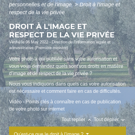
personnelles et de l'image
>
Droit à l'image et
respect de la vie privée
DROIT À L'IMAGE ET
RESPECT DE LA VIE PRIVÉE
Vérifié le 06 May 2022 - Direction de l'information légale et
administrative (Première ministre)
Votre photo a été publiée sans votre autorisation et
vous vous demandez quels sont vos droits en matière
d'image et de respect de la vie privée ?
Nous vous indiquons dans quels cas votre autorisation
est nécessaire et comment faire en cas de difficultés.
Vidéo - Points clés à connaître en cas de publication
de votre photo sur internet
keyboard_arrow_up
keyboard_arrow_down
Tout replier
Tout déplier
Qu'est-ce que le droit à l'image ?