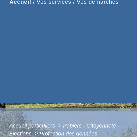
Accueil
/
Vos services
/
Vos démarches
Accueil particuliers
>
Papiers - Citoyenneté -
Élections
>
Protection des données