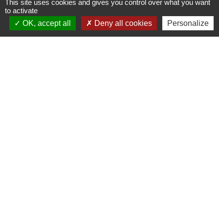
This site uses cookies and gives you control over what you want
to activate
OK, accept all
Deny all cookies
Personalize
Contacts
Commune d'Aubord
1 Place de la Mairie
30620 Aubord - FRANCE
+33 4 66 71 12 65
Contact par formulaire
Mentions légales
-
Politique de confidentialité
-
Accessibilité
-
Plan du site
-
Gestion des cookies