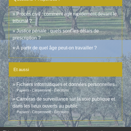
Procès civil : comment agir rapidement devant le
tribunal ?
Justice pénale : quels sont les délais de
prescription ?
À partir de quel âge peut-on travailler ?
Et aussi
Fichiers informatiques et données personnelles
Papiers - Citoyenneté - Élections
Caméras de surveillance sur la voie publique et
dans les lieux ouverts au public
Papiers - Citoyenneté - Élections
Signaler une erreur sur cette page