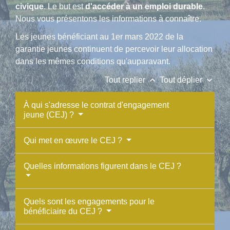
civique
. Le but est
d'accéder à un emploi durable
.
Nous vous présentons les informations à connaître.
Les jeunes bénéficiant au 1
er
mars 2022 de la
garantie jeunes continuent de percevoir leur allocation
dans les mêmes conditions qu'auparavant.
keyboard_arrow_up
keyboard_arrow_down
Tout replier
Tout déplier
À qui s'adresse le contrat d'engagement
jeune (CEJ) ?
Qui met en œuvre le CEJ ?
Quelles informations figurent dans le CEJ ?
Quels sont les engagements pour le
bénéficiaire du CEJ ?