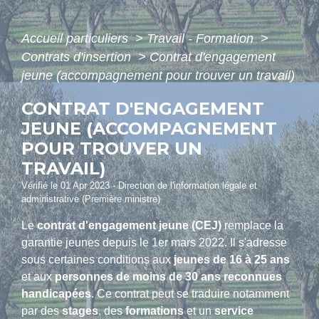
Accueil particuliers
>
Travail - Formation
>
Contrats d'insertion
>
Contrat d'engagement
jeune (accompagnement pour trouver un travail)
CONTRAT D'ENGAGEMENT
JEUNE (ACCOMPAGNEMENT
POUR TROUVER UN
TRAVAIL)
Vérifié le 01 Apr 2023 - Direction de l'information légale et
administrative (Première ministre)
Le
contrat d'engagement jeune (CEJ)
remplace la
garantie jeunes depuis le 1
er
mars 2022. Il s'adresse
sous certaines conditions aux
jeunes de 16 à 25 ans
et aux
personnes de moins de 30 ans reconnues
handicapées
. Ce contrat peut se traduire notamment
par des
stages
, des
formations
et un
service