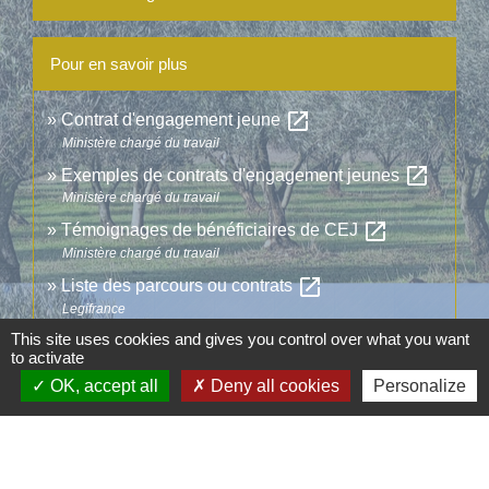
Pour en savoir plus
open_in_new
Contrat d'engagement jeune
Ministère chargé du travail
open_in_new
Exemples de contrats d'engagement jeunes
Ministère chargé du travail
open_in_new
Témoignages de bénéficiaires de CEJ
Ministère chargé du travail
open_in_new
Liste des parcours ou contrats
Legifrance
open_in_new
This site uses cookies and gives you control over what you want
Garantie jeune
to activate
Ministère chargé du travail
OK, accept all
Deny all cookies
Personalize
Signaler une erreur sur cette page