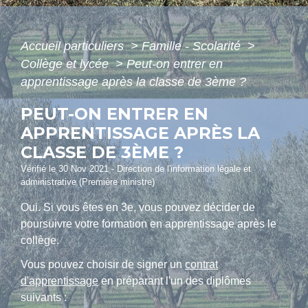
Accueil particuliers
>
Famille - Scolarité
>
Collège et lycée
>
Peut-on entrer en
apprentissage après la classe de 3ème ?
PEUT-ON ENTRER EN
APPRENTISSAGE APRÈS LA
CLASSE DE 3ÈME ?
Vérifié le 30 Nov 2021 - Direction de l'information légale et
administrative (Première ministre)
Oui. Si vous êtes en 3
e
, vous pouvez décider de
poursuivre votre formation en apprentissage après le
collège.
Vous pouvez choisir de signer un
contrat
d'apprentissage
en préparant l'un des diplômes
suivants :