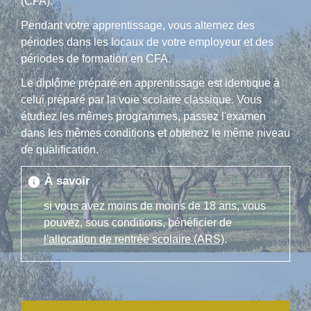
(CFA).
Pendant votre apprentissage, vous alternez des
périodes dans les locaux de votre employeur et des
périodes de formation en CFA.
Le diplôme préparé en apprentissage est identique à
celui préparé par la voie scolaire classique. Vous
étudiez les mêmes programmes, passez l'examen
dans les mêmes conditions et obtenez le même niveau
de qualification.
À savoir
info
si vous avez moins de moins de 18 ans, vous
pouvez, sous conditions, bénéficier de
l'allocation de rentrée scolaire (ARS)
.