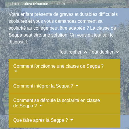
administrative (Première ministre)
Votre enfant présente de graves et durables difficultés
scolaires et vous vous demandez comment sa
scolarité au collège peut être adaptée ? La classe de
Segpa
peut être une solution. On vous dit tout sur le
dispositif.
keyboard_arrow_up
keyboard_arrow_down
Tout replier
Tout déplier
Comment fonctionne une classe de Segpa ?
Comment intégrer la Segpa ?
Comment se déroule la scolarité en classe
de Segpa ?
Que faire après la Segpa ?