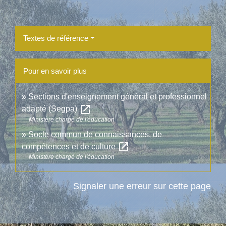
Textes de référence
Pour en savoir plus
Sections d'enseignement général et professionnel
open_in_new
adapté (Segpa)
Ministère chargé de l'éducation
Socle commun de connaissances, de
open_in_new
compétences et de culture
Ministère chargé de l'éducation
Signaler une erreur sur cette page