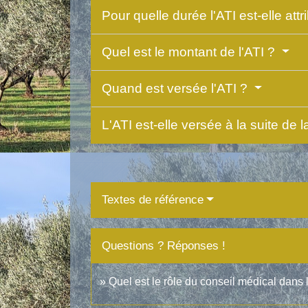
Pour quelle durée l'ATI est-elle att
Quel est le montant de l'ATI ?
Quand est versée l'ATI ?
L'ATI est-elle versée à la suite de l
Textes de référence
Questions ? Réponses !
Quel est le rôle du conseil médical dans 