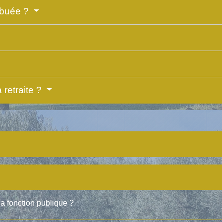
ribuée ?
a retraite ?
la fonction publique ?