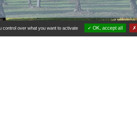
 control over what you want to activate
OK, accept all
alité
-
Accessibilité
-
Plan du site
-
Gestion des cookie