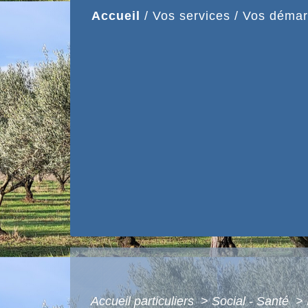
Accueil
/
Vos services
/
Vos démar
Accueil particuliers
>
Social - Santé
>