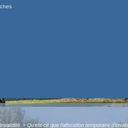
ches
Invalidité
>
Qu'est-ce que l'allocation temporaire d'invali