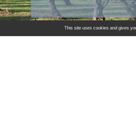
This site uses cookies and gives you
Contacts
Commune d'Aubord
1 Place de la Mairie
30620 Aubord - FRANCE
+33 4 66 71 12 65
Contact par formulaire
Mentions légales
-
Politique de confidenti