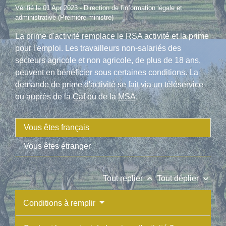
Vérifié le 01 Apr 2023 - Direction de l'information légale et
administrative (Première ministre)
La prime d'activité remplace le RSA activité et la prime
pour l'emploi. Les travailleurs non-salariés des
secteurs agricole et non agricole, de plus de 18 ans,
peuvent en bénéficier sous certaines conditions. La
demande de prime d'activité se fait via un téléservice
ou auprès de la
Caf
ou de la
MSA
.
Vous êtes français
Vous êtes étranger
keyboard_arrow_up
keyboard_arrow_down
Tout replier
Tout déplier
Conditions à remplir