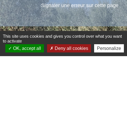
Signaler une erreur sur cette page
This site uses cookies and gives you control over what you want
Contacts
to activate
OK, accept all
Deny all cookies
Personalize
Commune d'Aubord
1 Place de la Mairie
30620 Aubord - FRANCE
+33 4 66 71 12 65
Contact par formulaire
Mentions légales
-
Politique de confidentialité
-
Accessibilité
-
Plan du site
-
Gestion des cookies