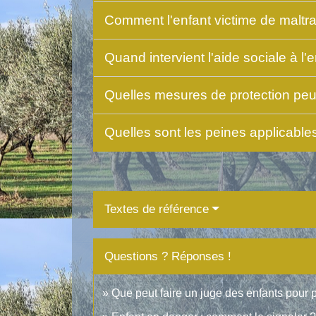
Comment l'enfant victime de maltrai
Quand intervient l'aide sociale à l
Quelles mesures de protection peuv
Quelles sont les peines applicable
Textes de référence
Questions ? Réponses !
Que peut faire un juge des enfants pour 