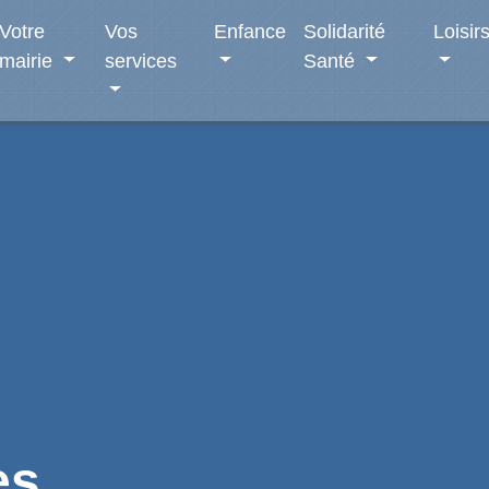
Votre
Vos
Enfance
Solidarité
Loisir
mairie
services
Santé
es