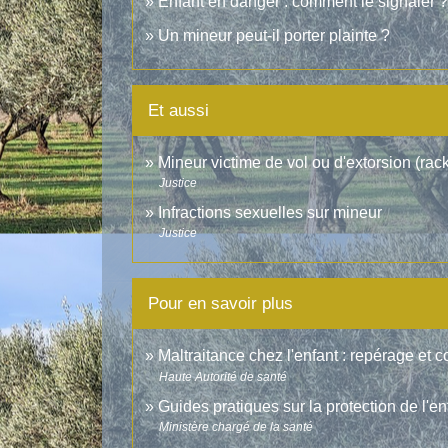
Enfant en danger : comment le signaler ?
Un mineur peut-il porter plainte ?
Et aussi
Mineur victime de vol ou d'extorsion (rack
Justice
Infractions sexuelles sur mineur
Justice
Pour en savoir plus
Maltraitance chez l'enfant : repérage et c
Haute Autorité de santé
Guides pratiques sur la protection de l'e
Ministère chargé de la santé