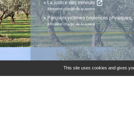
open_in_new
La justice des mineurs
Ministère chargé de la justice
Parcours victimes (violences physiques,
Ministère chargé de la justice
This site uses cookies and gives you
Contacts
Commune d'Aubord
1 Place de la Mairie
30620 Aubord - FRANCE