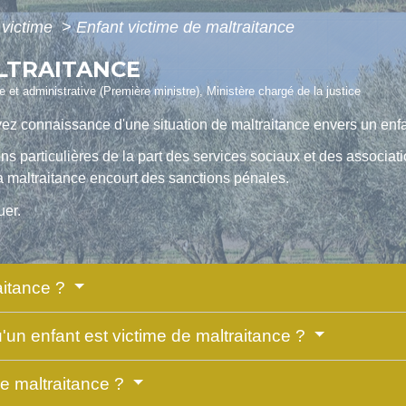
 victime
>
Enfant victime de maltraitance
LTRAITANCE
le et administrative (Première ministre), Ministère chargé de la justice
vez connaissance d'une situation de maltraitance envers un enf
ions particulières de la part des services sociaux et des associ
a maltraitance encourt des sanctions pénales.
uer.
aitance ?
u'un enfant est victime de maltraitance ?
e maltraitance ?