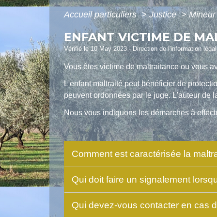
Accueil particuliers
>
Justice
>
Mineur
ENFANT VICTIME DE MA
Vérifié le 10 May 2023 - Direction de l'information léga
Vous êtes victime de maltraitance ou vous a
L'enfant maltraité peut bénéficier de protect
peuvent ordonnées par le juge. L'auteur de l
Nous vous indiquons les démarches à effect
Comment est caractérisée la maltr
Qui doit faire un signalement lorsq
Qui devez-vous contacter en cas d