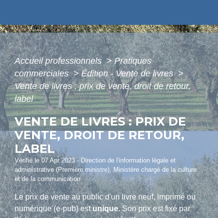
Accueil professionnels
>
Pratiques
commerciales
>
Édition - Vente de livres
>
Vente de livres : prix de vente, droit de retour,
label
VENTE DE LIVRES : PRIX DE
VENTE, DROIT DE RETOUR,
LABEL
Vérifié le 07 Apr 2023 - Direction de l'information légale et
administrative (Première ministre), Ministère chargé de la culture
et de la communication
Le prix de vente au public d'un livre neuf, imprimé ou
numérique (e-pub) est
unique
. Son prix est fixé par