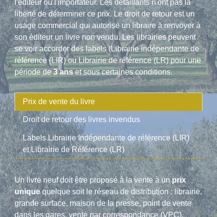
l'éditeur ou l'importateur. Les détaillants n'ont pas la
liberté de déterminer ce prix. Le droit de retour est un
usage commercial qui autorise un libraire à renvoyer à
son éditeur un livre non vendu. Les librairies peuvent
se voir accorder des labels (Librairie indépendante de
référence (LIR) ou Librairie de référence (LR) pour une
période de
3 ans
et sous certaines conditions.
Prix de vente du livre
Droit de retour des livres invendus
Labels Librairie Indépendante de référence (LIR)
et Librairie de Référence (LR)
Un livre neuf doit être proposé à la vente à un
prix
unique
quelque soit le réseau de distribution : librairie,
grande surface, maison de la presse, point de vente
dans les gares, vente par correspondance (VPC).