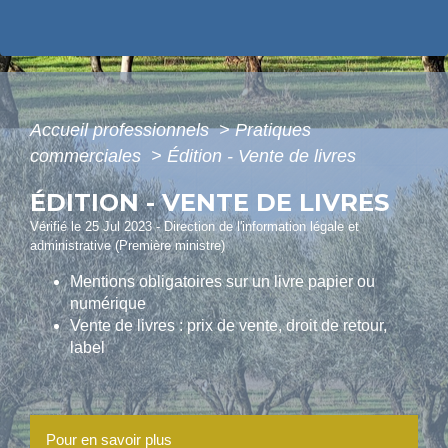
Accueil professionnels
>
Pratiques
commerciales
>
Édition - Vente de livres
ÉDITION - VENTE DE LIVRES
Vérifié le 25 Jul 2023 - Direction de l'information légale et
administrative (Première ministre)
Mentions obligatoires sur un livre papier ou
numérique
Vente de livres : prix de vente, droit de retour,
label
Pour en savoir plus