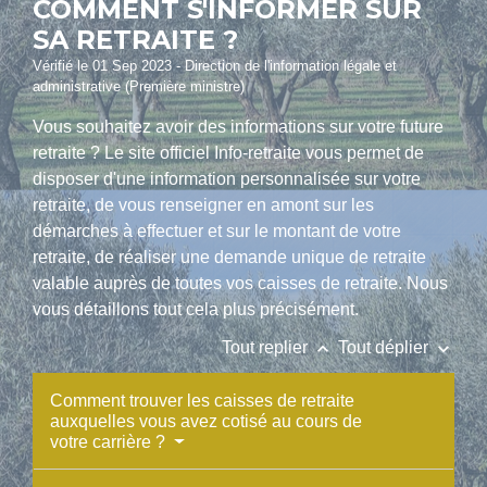
COMMENT S'INFORMER SUR
SA RETRAITE ?
Vérifié le 01 Sep 2023 - Direction de l'information légale et
administrative (Première ministre)
Vous souhaitez avoir des informations sur votre future
retraite ? Le site officiel Info-retraite vous permet de
disposer d'une information personnalisée sur votre
retraite, de vous renseigner en amont sur les
démarches à effectuer et sur le montant de votre
retraite, de réaliser une demande unique de retraite
valable auprès de toutes vos caisses de retraite. Nous
vous détaillons tout cela plus précisément.
keyboard_arrow_up
keyboard_arrow_down
Tout replier
Tout déplier
Comment trouver les caisses de retraite
auxquelles vous avez cotisé au cours de
votre carrière ?