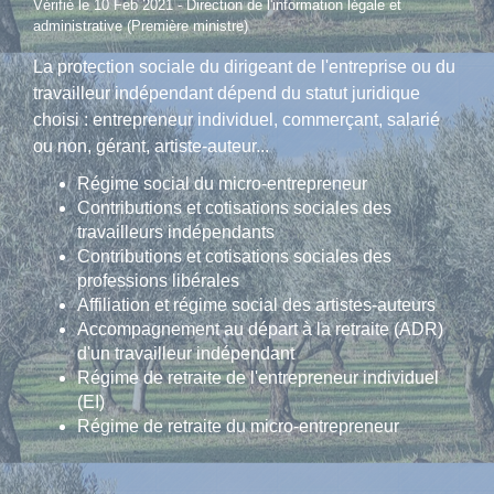
Vérifié le 10 Feb 2021 - Direction de l'information légale et
administrative (Première ministre)
La protection sociale du dirigeant de l'entreprise ou du
travailleur indépendant dépend du statut juridique
choisi : entrepreneur individuel, commerçant, salarié
ou non, gérant, artiste-auteur...
Régime social du micro-entrepreneur
Contributions et cotisations sociales des
travailleurs indépendants
Contributions et cotisations sociales des
professions libérales
Affiliation et régime social des artistes-auteurs
Accompagnement au départ à la retraite (ADR)
d'un travailleur indépendant
Régime de retraite de l'entrepreneur individuel
(EI)
Régime de retraite du micro-entrepreneur