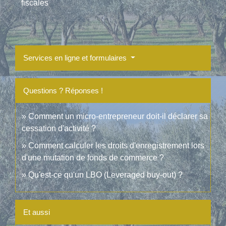
fiscales
Services en ligne et formulaires
Questions ? Réponses !
Comment un micro-entrepreneur doit-il déclarer sa
cessation d'activité ?
Comment calculer les droits d'enregistrement lors
d'une mutation de fonds de commerce ?
Qu'est-ce qu'un LBO (Leveraged buy-out) ?
Et aussi