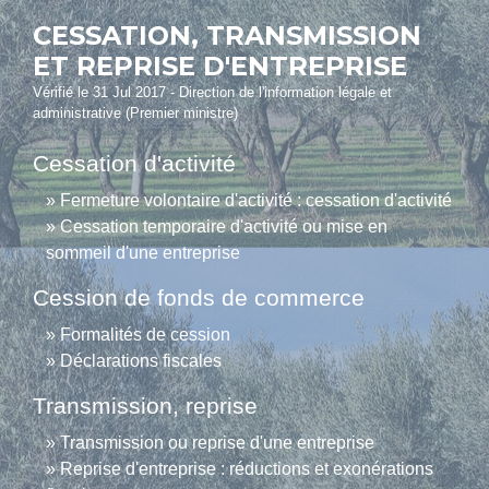
CESSATION, TRANSMISSION
ET REPRISE D'ENTREPRISE
Vérifié le 31 Jul 2017 - Direction de l'information légale et
administrative (Premier ministre)
Cessation d'activité
Fermeture volontaire d'activité : cessation d'activité
Cessation temporaire d'activité ou mise en
sommeil d'une entreprise
Cession de fonds de commerce
Formalités de cession
Déclarations fiscales
Transmission, reprise
Transmission ou reprise d'une entreprise
Reprise d'entreprise : réductions et exonérations