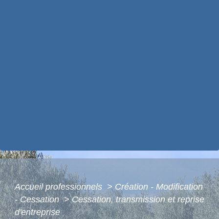
Accueil professionnels
>
Création - Modification
- Cessation
>
Cessation, transmission et reprise
d'entreprise