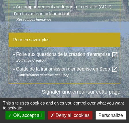
Accompagnement au départ à la retraite (ADR)
d'un travailleur indépendant
Ressources humaines
Pour en savoir plus
open_in_new
Foire aux questions de la création d'entreprise
Bpifrance Création
open_in_new
Guide de la transmission d'entreprise en Scop
Confédération générale des Scop
Signaler une erreur sur cette page
This site uses cookies and gives you control over what you want
to activate
OK, accept all
Deny all cookies
Personalize
Contacts