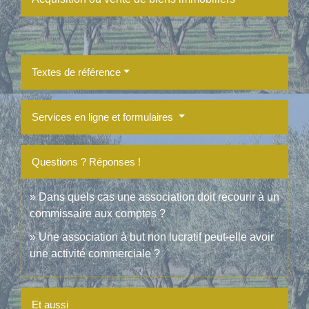
Textes de référence
Services en ligne et formulaires
Questions ? Réponses !
Dans quels cas une association doit recourir à un
commissaire aux comptes ?
Une association à but non lucratif peut-elle avoir
une activité commerciale ?
Et aussi