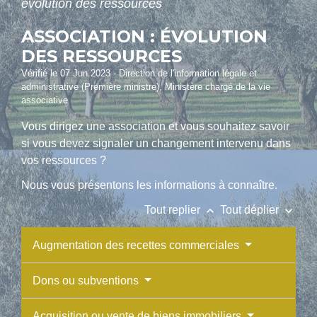
évolution des ressources
ASSOCIATION : ÉVOLUTION
DES RESSOURCES
Vérifié le 07 Jun 2023 - Direction de l'information légale et
administrative (Première ministre), Ministère chargé de la vie
associative
Vous dirigez une association et vous souhaitez savoir
si vous devez signaler un changement intervenu dans
vos ressources ?
Nous vous présentons les informations à connaître.
keyboard_arrow_up
keyboard_arrow_down
Tout replier
Tout déplier
Augmentation des recettes commerciales
Dons ou subventions
Acquisition ou vente de biens immobiliers