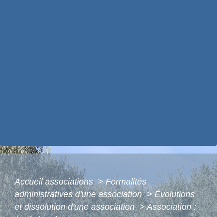
Accueil associations
>
Formalités
administratives d'une association
>
Évolutions
et dissolution d'une association
>
Association :