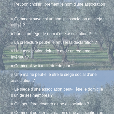
Peut-on choisir librement le nom d'une association
?
Comment savoir si un nom d'association est déjà
utilisé ?
Faut-il protéger le nom d'une association ?
La préfecture peut-elle refuser la déclaration ?
Une association doit-elle avoir un règlement
intérieur ?
Comment se fixe l'ordre du jour ?
Une mairie peut-elle être le siège social d'une
association ?
Le siège d'une association peut-il être le domicile
d'un de ses membres ?
Qui peut être trésorier d'une association ?
Comment publier la création d'une association au