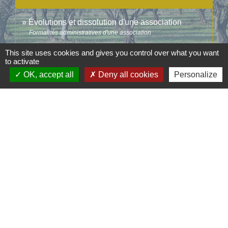
Évolutions et dissolution d'une association
Formalités administratives d'une association
This site uses cookies and gives you control over what you want
to activate
Signaler une erreur sur cette page
OK, accept all
Deny all cookies
Personalize
Contacts
Commune d'Aubord
1 Place de la Mairie
30620 Aubord - FRANCE
+33 4 66 71 12 65
Contact par formulaire