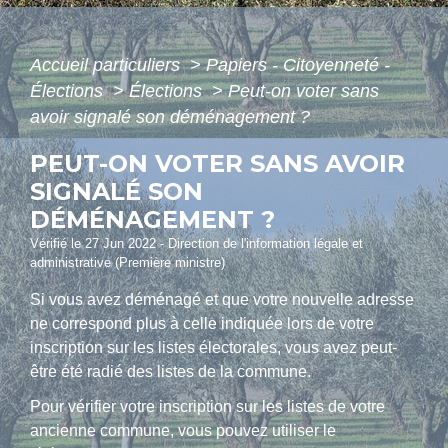
Accueil particuliers
>
Papiers - Citoyenneté -
Élections
>
Élections
>
Peut-on voter sans
avoir signalé son déménagement ?
PEUT-ON VOTER SANS AVOIR
SIGNALÉ SON
DÉMÉNAGEMENT ?
Vérifié le 27 Jun 2022 - Direction de l'information légale et
administrative (Première ministre)
Si vous avez déménagé et que votre nouvelle adresse
ne correspond plus à celle indiquée lors de votre
inscription sur les listes électorales, vous avez peut-
être été radié des listes de la commune.
Pour vérifier votre inscription sur les listes de votre
ancienne commune, vous pouvez utiliser le