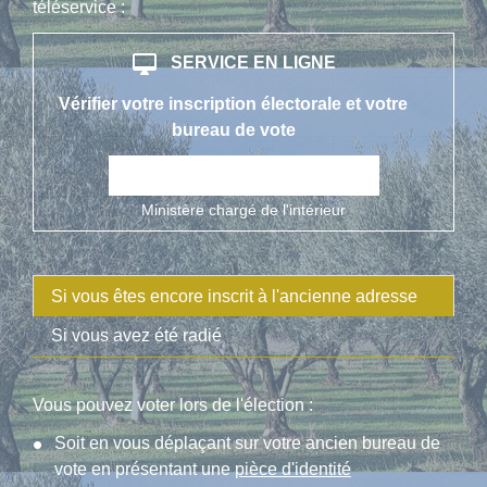
téléservice :
desktop_mac
SERVICE EN LIGNE
Vérifier votre inscription électorale et votre
bureau de vote
open_in_new
Accéder au service en ligne
Ministère chargé de l'intérieur
Si vous êtes encore inscrit à l'ancienne adresse
Si vous avez été radié
Vous pouvez voter lors de l'élection :
Soit en vous déplaçant sur votre ancien bureau de
vote en présentant une
pièce d'identité