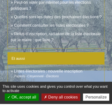
Peut-on voter par internet pour les élections
politiques ?
Quelles sont les dates des prochaines élections ?
Comment consulter les listes électorales ?
Refus d'inscription, radiation de la liste électorale
par le maire : que faire ?
Et aussi
Listes électorales : nouvelle inscription
Papiers - Citoyenneté - Élections
Inscription sur la liste électorale : en cas de
This site uses cookies and gives you control over what you want
déménagement
to activate
Papiers - Citoyenneté - Élections
OK, accept all
Deny all cookies
Personalize
Signaler une erreur sur cette page